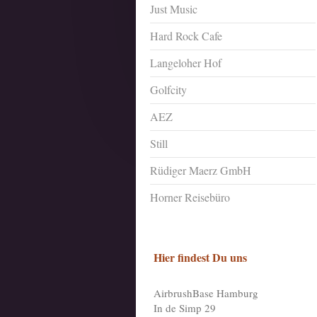
Just Music
Hard Rock Cafe
Langeloher Hof
Golfcity
AEZ
Still
Rüdiger Maerz GmbH
Horner Reisebüro
Hier findest Du uns
AirbrushBase Hamburg
In de Simp 29