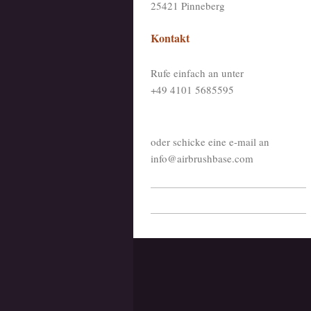
25421
Pinneberg
Kontakt
Rufe einfach an unter
+49 4101 5685595
oder schicke eine e-mail an
info@airbrushbase.com